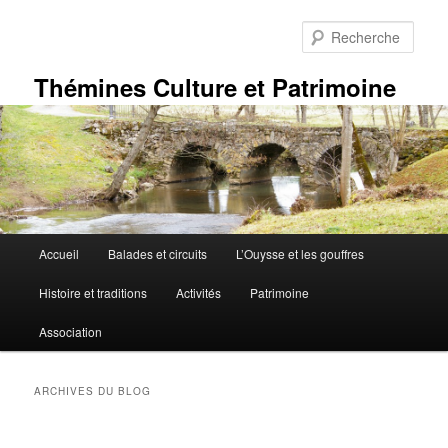
Aller
Aller
au
au
Rech
contenu
contenu
principal
secondaire
Thémines Culture et Patrimoine
Menu
Accueil
Balades et circuits
L’Ouysse et les gouffres
principal
Histoire et traditions
Activités
Patrimoine
Association
ARCHIVES DU BLOG