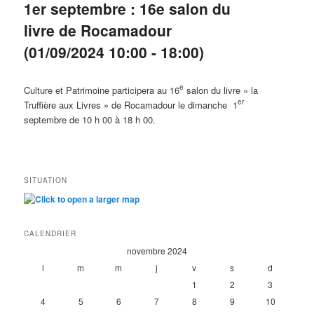
1er septembre : 16e salon du
livre de Rocamadour
(01/09/2024 10:00 - 18:00)
e
Culture et Patrimoine participera au 16
salon du livre « la
er
Truffière aux Livres » de Rocamadour le dimanche 1
septembre de 10 h 00 à 18 h 00.
SITUATION
CALENDRIER
novembre 2024
l
m
m
j
v
s
d
1
2
3
4
5
6
7
8
9
10