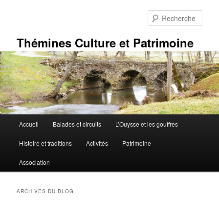
Aller
Aller
au
au
Rech
contenu
contenu
principal
secondaire
Thémines Culture et Patrimoine
Menu
Accueil
Balades et circuits
L’Ouysse et les gouffres
principal
Histoire et traditions
Activités
Patrimoine
Association
ARCHIVES DU BLOG