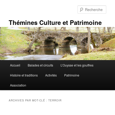
Aller
Aller
au
au
Rech
contenu
contenu
principal
secondaire
Thémines Culture et Patrimoine
Menu
Accueil
Balades et circuits
L’Ouysse et les gouffres
principal
Histoire et traditions
Activités
Patrimoine
Association
ARCHIVES PAR MOT-CLÉ :
TERROIR