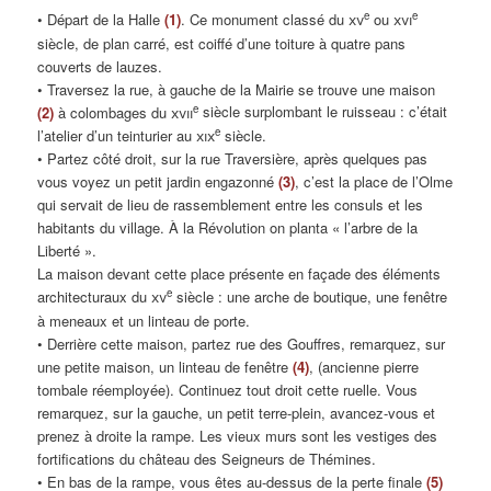
e
e
• Départ de la Halle
(1)
. Ce monument classé du
xv
ou
xvi
siècle, de plan carré, est coiffé d’une toiture à quatre pans
couverts de lauzes.
• Traversez la rue, à gauche de la Mairie se trouve une maison
e
(2)
à colombages du
xvii
siècle surplombant le ruisseau : c’était
e
l’atelier d’un teinturier au
xix
siècle.
• Partez côté droit, sur la rue Traversière, après quelques pas
vous voyez un petit jardin engazonné
(3)
, c’est la place de l’Olme
qui servait de lieu de rassemblement entre les consuls et les
habitants du village. À la Révolution on planta « l’arbre de la
Liberté ».
La maison devant cette place présente en façade des éléments
e
architecturaux du
xv
siècle : une arche de boutique, une fenêtre
à meneaux et un linteau de porte.
• Derrière cette maison, partez rue des Gouffres, remarquez, sur
une petite maison, un linteau de fenêtre
(4)
, (ancienne pierre
tombale réemployée). Continuez tout droit cette ruelle. Vous
remarquez, sur la gauche, un petit terre-plein, avancez-vous et
prenez à droite la rampe. Les vieux murs sont les vestiges des
fortifications du château des Seigneurs de Thémines.
• En bas de la rampe, vous êtes au-dessus de la perte finale
(5)