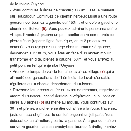
de la rivière Ouysse.
• Vous continuez à droite ce chemin ; à 60 m, lisez le panneau
sur Roucadour. Continuez ce chemin herbeux jusqu’à une route
goudronnée, tournez à gauche sur 150 m, et encore à gauche le
chemin de Belvert
(6)
. Vous pouvez admirer le panorama sur le
village. Prendre à gauche un petit sentier entre des murets de
pierre sèche (repère : ligne électrique, entre 2 poteaux en
ciment) ; vous rejoignez un large chemin, tournez à gauche,
descendez sur 100 m, vous êtes en face d’un ancien moulin
transformé en gîte, prenez à gauche, 50 m, et vous arrivez au
petit pont en fer qui enjambe l’Ouysse.
• Prenez le temps de voir la fontaine-lavoir du village
(7)
qui a
alimenté des générations de Théminois. Le lavoir s’ensable
régulièrement à chaque débordement du ruisseau.
• Traversez les 2 ponts en fer et, avant de remonter, regardez en
amont du ruisseau, caché derrière la végétation, le joli pont en
pierre à 3 arches
(8)
qui mène au moulin. Vous continuez sur
30 m et prenez à droite le sentier qui arrive à la route, traversez
juste en face et grimpez le sentier longeant un joli parc. Vous
débouchez au cimetière ; partez à gauche. À la grande maison
sur votre gauche, l’ancien presbytère, tournez à droite, montez