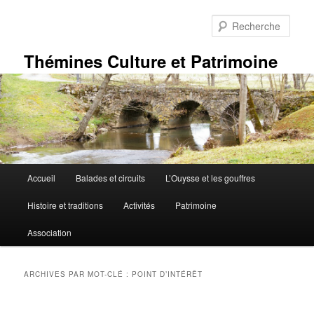
Aller
Aller
au
au
Rech
contenu
contenu
principal
secondaire
Thémines Culture et Patrimoine
Menu
Accueil
Balades et circuits
L’Ouysse et les gouffres
principal
Histoire et traditions
Activités
Patrimoine
Association
ARCHIVES PAR MOT-CLÉ :
POINT D’INTÉRÊT