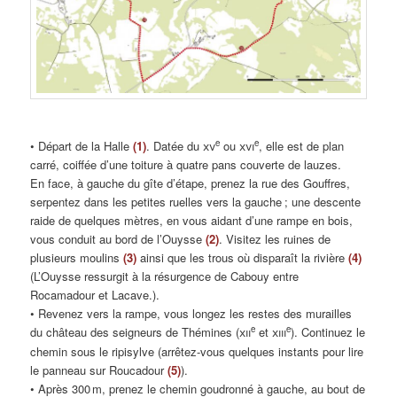
e
e
• Départ de la Halle
(1)
. Datée du
xv
ou
xvi
, elle est de plan
carré, coiffée d’une toiture à quatre pans couverte de lauzes.
En face, à gauche du gîte d’étape, prenez la rue des Gouffres,
serpentez dans les petites ruelles vers la gauche ; une descente
raide de quelques mètres, en vous aidant d’une rampe en bois,
vous conduit au bord de l’Ouysse
(2)
. Visitez les ruines de
plusieurs moulins
(3)
ainsi que les trous où disparaît la rivière
(4)
(L’Ouysse ressurgit à la résurgence de Cabouy entre
Rocamadour et Lacave.).
• Revenez vers la rampe, vous longez les restes des murailles
e
e
du château des seigneurs de Thémines (
xii
et
xiii
). Continuez le
chemin sous le ripisylve (arrêtez-vous quelques instants pour lire
le panneau sur Roucadour
(5)
).
• Après 300 m, prenez le chemin goudronné à gauche, au bout de