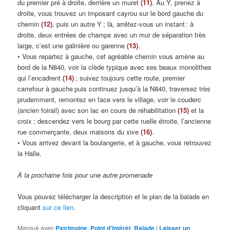
du premier pré à droite, derrière un muret
(11)
. Au Y, prenez à
droite, vous trouvez un imposant cayrou sur le bord gauche du
chemin
(12)
, puis un autre Y ; là, arrêtez-vous un instant : à
droite, deux entrées de champs avec un mur de séparation très
large, c’est une galinière ou garenne
(13)
.
• Vous repartez à gauche, cet agréable chemin vous amène au
bord de la N840, voir la clède typique avec ses beaux monolithes
qui l’encadrent
(14)
; suivez toujours cette route, premier
carrefour à gauche puis continuez jusqu’à la N840, traversez très
prudemment, remontez en face vers le village, voir le couderc
(ancien foirail) avec son lac en cours de réhabilitation
(15)
et la
croix ; descendez vers le bourg par cette ruelle étroite, l’ancienne
rue commerçante, deux maisons du xive
(16)
.
• Vous arrivez devant la boulangerie, et à gauche, vous retrouvez
la Halle.
À la prochaine fois pour une autre promenade
Vous pouvez télécharger la description et le plan de la balade en
cliquant
sur ce lien
.
Marqué avec
Patrimoine
,
Point d'intérêt
,
Balade
|
Laisser un