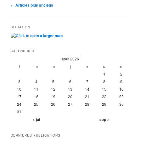
Navigation
←
Articles plus anciens
des
articles
SITUATION
CALENDRIER
août 2026
l
m
m
j
v
s
d
1
2
3
4
5
6
7
8
9
10
11
12
13
14
15
16
17
18
19
20
21
22
23
24
25
26
27
28
29
30
31
< jui
sep >
DERNIÈRES PUBLICATIONS