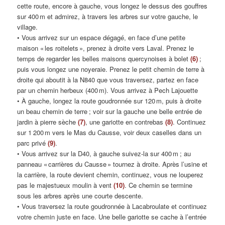
cette route, encore à gauche, vous longez le dessus des gouffres
sur 400 m et admirez, à travers les arbres sur votre gauche, le
village.
• Vous arrivez sur un espace dégagé, en face d’une petite
maison « les roitelets », prenez à droite vers Laval. Prenez le
temps de regarder les belles maisons quercynoises à bolet
(6)
;
puis vous longez une noyeraie. Prenez le petit chemin de terre à
droite qui aboutit à la N840 que vous traversez, partez en face
par un chemin herbeux (400 m). Vous arrivez à Pech Lajouette
• À gauche, longez la route goudronnée sur 120 m, puis à droite
un beau chemin de terre ; voir sur la gauche une belle entrée de
jardin à pierre sèche
(7)
, une gariotte en contrebas
(8)
. Continuez
sur 1 200 m vers le Mas du Causse, voir deux caselles dans un
parc privé
(9)
.
• Vous arrivez sur la D40, à gauche suivez-la sur 400 m ; au
panneau « carrières du Causse » tournez à droite. Après l’usine et
la carrière, la route devient chemin, continuez, vous ne louperez
pas le majestueux moulin à vent
(10)
. Ce chemin se termine
sous les arbres après une courte descente.
• Vous traversez la route goudronnée à Lacabroulate et continuez
votre chemin juste en face. Une belle gariotte se cache à l’entrée