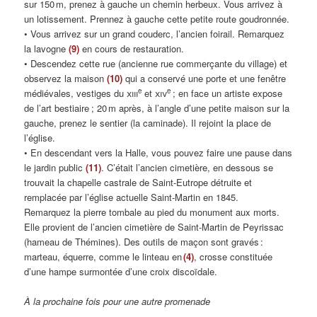
sur 150 m, prenez à gauche un chemin herbeux. Vous arrivez à
un lotissement. Prennez à gauche cette petite route goudronnée.
• Vous arrivez sur un grand couderc, l’ancien foirail. Remarquez
la lavogne
(9)
en cours de restauration.
• Descendez cette rue (ancienne rue commerçante du village) et
observez la maison
(10)
qui a conservé une porte et une fenêtre
e
e
médiévales, vestiges du
xiii
et
xiv
; en face un artiste expose
de l’art bestiaire ; 20 m après, à l’angle d’une petite maison sur la
gauche, prenez le sentier (la caminade). Il rejoint la place de
l’église.
• En descendant vers la Halle, vous pouvez faire une pause dans
le jardin public
(11)
. C’était l’ancien cimetière, en dessous se
trouvait la chapelle castrale de Saint-Eutrope détruite et
remplacée par l’église actuelle Saint-Martin en 1845.
Remarquez la pierre tombale au pied du monument aux morts.
Elle provient de l’ancien cimetière de Saint-Martin de Peyrissac
(hameau de Thémines). Des outils de maçon sont gravés :
marteau, équerre, comme le linteau en
(4)
, crosse constituée
d’une hampe surmontée d’une croix discoïdale.
À la prochaine fois pour une autre promenade