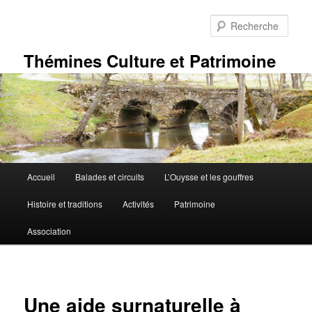
Aller
au
Rech
contenu
principal
Thémines Culture et Patrimoine
Menu
Accueil
Balades et circuits
L’Ouysse et les gouffres
principal
Histoire et traditions
Activités
Patrimoine
Association
Une aide surnaturelle à