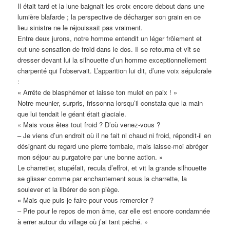
Il était tard et la lune baignait les croix encore debout dans une
lumière blafarde ; la perspective de décharger son grain en ce
lieu sinistre ne le réjouissait pas vraiment.
Entre deux jurons, notre homme entendit un léger frôlement et
eut une sensation de froid dans le dos. Il se retourna et vit se
dresser devant lui la silhouette d’un homme exceptionnellement
charpenté qui l’observait. L’apparition lui dit, d’une voix sépulcrale
:
« Arrête de blasphémer et laisse ton mulet en paix ! »
Notre meunier, surpris, frissonna lorsqu’il constata que la main
que lui tendait le géant était glaciale.
« Mais vous êtes tout froid ? D’où venez-vous ?
– Je viens d’un endroit où il ne fait ni chaud ni froid, répondit-il en
désignant du regard une pierre tombale, mais laisse-moi abréger
mon séjour au purgatoire par une bonne action. »
Le charretier, stupéfait, recula d’effroi, et vit la grande silhouette
se glisser comme par enchantement sous la charrette, la
soulever et la libérer de son piège.
« Mais que puis-je faire pour vous remercier ?
– Prie pour le repos de mon âme, car elle est encore condamnée
à errer autour du village où j’ai tant péché. »