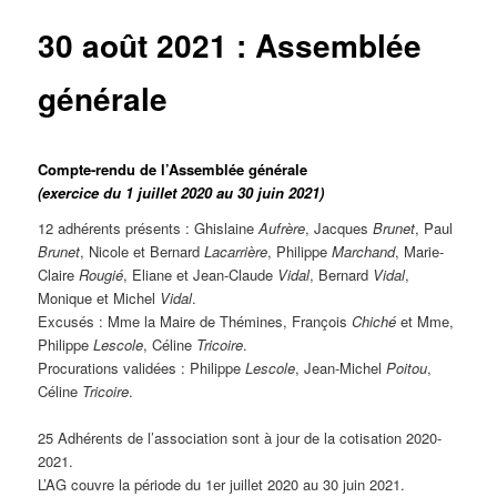
30 août 2021 : Assemblée
générale
Compte-rendu de l’Assemblée générale
(exercice du 1 juillet 2020 au 30 juin 2021)
12 adhérents présents : Ghislaine
Aufrère
, Jacques
Brunet
, Paul
Brunet
, Nicole et Bernard
Lacarrière
, Philippe
Marchand
, Marie-
Claire
Rougié
, Eliane et Jean-Claude
Vidal
, Bernard
Vidal
,
Monique et Michel
Vidal
.
Excusés : Mme la Maire de Thémines, François
Chiché
et Mme,
Philippe
Lescole
, Céline
Tricoire
.
Procurations validées : Philippe
Lescole
, Jean-Michel
Poitou
,
Céline
Tricoire
.
25 Adhérents de l’association sont à jour de la cotisation 2020-
2021.
L’AG couvre la période du 1er juillet 2020 au 30 juin 2021.