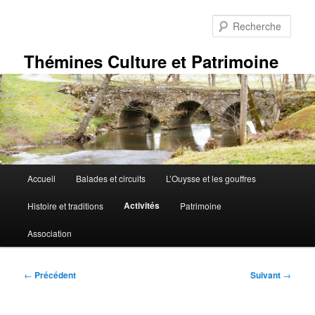
Aller
au
Rech
contenu
principal
Thémines Culture et Patrimoine
Menu
Accueil
Balades et circuits
L’Ouysse et les gouffres
principal
Activités
Histoire et traditions
Patrimoine
Association
Navigation
←
Précédent
Suivant
→
des
articles