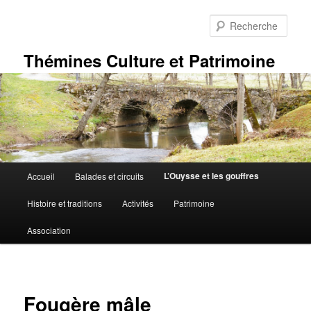
Aller
au
Rech
contenu
principal
Thémines Culture et Patrimoine
Menu
L’Ouysse et les gouffres
Accueil
Balades et circuits
principal
Histoire et traditions
Activités
Patrimoine
Association
Fougère mâle