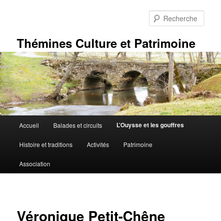
Aller
au
Rech
contenu
principal
Thémines Culture et Patrimoine
Menu
L’Ouysse et les gouffres
Accueil
Balades et circuits
principal
Histoire et traditions
Activités
Patrimoine
Association
Véronique Petit-Chêne