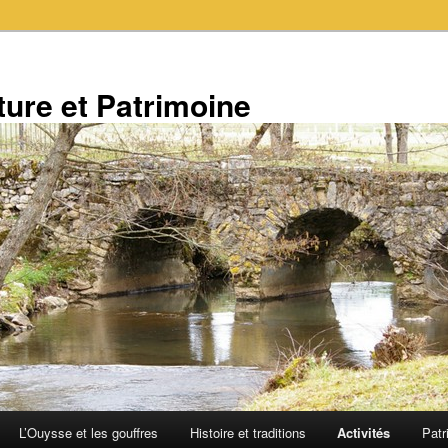
ure et Patrimoine
L’Ouysse et les gouffres
Histoire et traditions
Activités
Patr