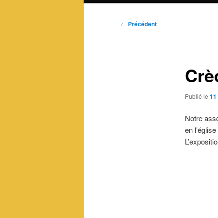
Navigation
←
Précédent
des
articles
Crè
Publié le
11
Notre asso
en l’égli
L’expositi