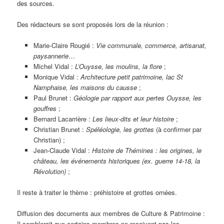
des sources.
Des rédacteurs se sont proposés lors de la réunion :
Marie-Claire Rougié :
Vie communale, commerce, artisanat,
paysannerie
…
Michel Vidal :
L’Ouysse, les moulins, la flore
;
Monique Vidal :
Architecture petit patrimoine, lac St
Namphaise, les maisons du causse
;
Paul Brunet :
Géologie par rapport aux pertes Ouysse, les
gouffres
;
Bernard Lacarrière :
Les lieux-dits et leur histoire
;
Christian Brunet :
Spéléologie, les grottes
(à confirmer par
Christian) ;
Jean-Claude Vidal :
Histoire de Thémines : les origines, le
château, les événements historiques (ex. guerre 14-18, la
Révolution)
;
Il reste à traiter le thème : préhistoire et grottes ornées.
Diffusion des documents aux membres de Culture & Patrimoine :
Il semblerait que certains membres ne reçoivent pas les