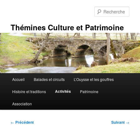
Aller
au
Rech
contenu
principal
Thémines Culture et Patrimoine
Menu
Accueil
Balades et circuits
L’Ouysse et les gouffres
principal
Activités
Histoire et traditions
Patrimoine
Association
Navigation
←
Précédent
Suivant
→
des
articles