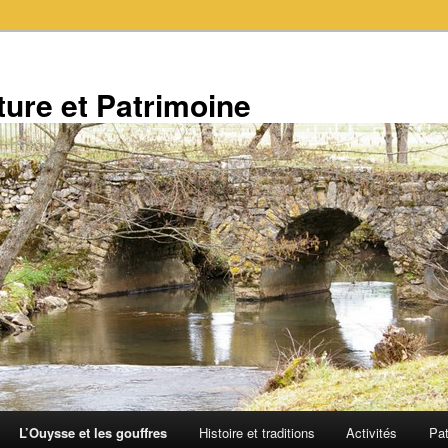
ure et Patrimoine
L’Ouysse et les gouffres
Histoire et traditions
Activités
Pat