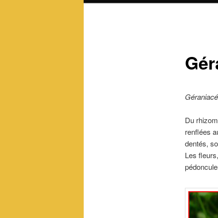
Gér
Géraniac
Du rhizome
renflées a
dentés, so
Les fleurs
pédoncules