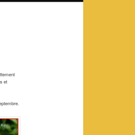
ettement
s et
septembre.