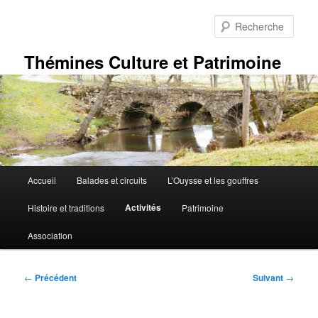
Aller
au
Rech
contenu
principal
Thémines Culture et Patrimoine
Menu
Accueil
Balades et circuits
L’Ouysse et les gouffres
principal
Activités
Histoire et traditions
Patrimoine
Association
Navigation
←
Précédent
Suivant
→
des
articles