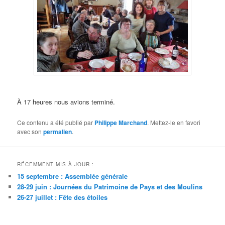
À 17 heures nous avions terminé.
Ce contenu a été publié par
Philippe Marchand
. Mettez-le en favori
avec son
permalien
.
Nettoyage des abords
Nettoyage des abords
Nettoyage de la mare
Nettoyage de la mare
Nettoyage de la mare
Nettoyage de la mare
Nettoyage de la mare
Nettoyage de la mare
Nettoyage de la mare
Nettoyage de la mare
RÉCEMMENT MIS À JOUR :
15 septembre : Assemblée générale
28-29 juin : Journées du Patrimoine de Pays et des Moulins
26-27 juillet : Fête des étoiles