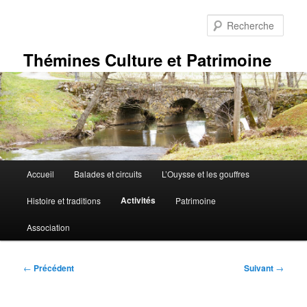
Aller
au
Rech
contenu
principal
Thémines Culture et Patrimoine
Menu
Accueil
Balades et circuits
L’Ouysse et les gouffres
principal
Activités
Histoire et traditions
Patrimoine
Association
Navigation
←
Précédent
Suivant
→
des
articles