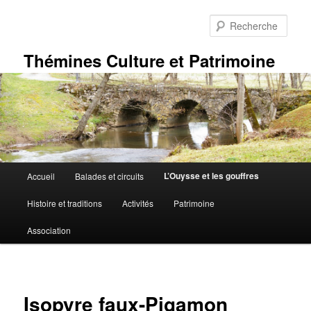
Aller
au
Rech
contenu
principal
Thémines Culture et Patrimoine
Menu
L’Ouysse et les gouffres
Accueil
Balades et circuits
principal
Histoire et traditions
Activités
Patrimoine
Association
Isopyre faux-Pigamon