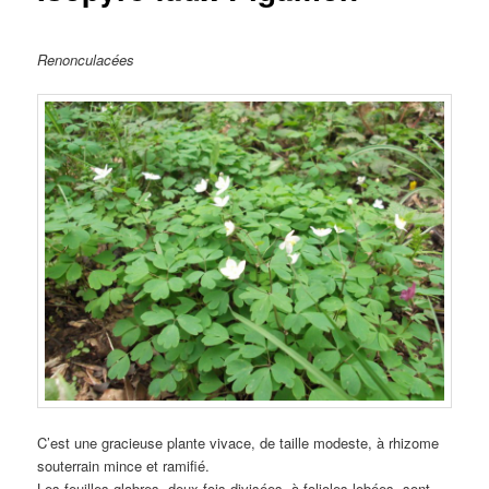
Renonculacées
C’est une gracieuse plante vivace, de taille modeste, à rhizome
souterrain mince et ramifié.
Les feuilles glabres, deux fois divisées, à folioles lobées, sont