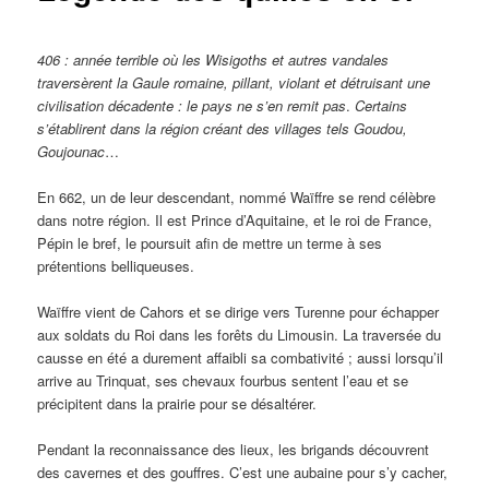
406 :
année
terrible où les Wisigoths et autres vandales
traversèrent la Gaule
romaine, pillant, violant et détruisant une
civilisation décadente : le pays ne s’en remit pas
.
Certains
s’établirent dans la région créant des villages tels Goudou,
Goujounac
…
En 662, un de leur descendant, nommé Waïffre se rend célèbre
dans notre région. Il est Prince d’Aquitaine, et le roi de France,
Pépin le bref, le poursuit afin de mettre un terme à ses
prétentions belliqueuses.
Waïffre vient de Cahors et se dirige vers Turenne pour échapper
aux soldats du Roi dans les forêts du Limousin. La traversée du
causse en été a durement affaibli sa combativité ; aussi lorsqu’il
arrive au Trinquat, ses chevaux fourbus sentent l’eau et se
précipitent dans la prairie pour se désaltérer.
Pendant la reconnaissance des lieux, les brigands découvrent
des cavernes et des gouffres. C’est une aubaine pour s’y cacher,