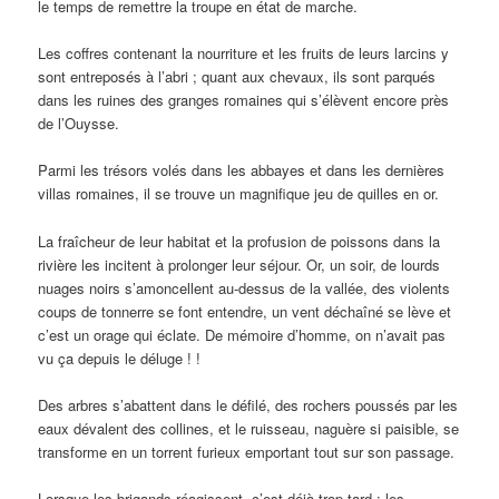
le temps de remettre la troupe en état de marche.
Les coffres contenant la nourriture et les fruits de leurs larcins y
sont entreposés à l’abri ; quant aux chevaux, ils sont parqués
dans les ruines des granges romaines qui s’élèvent encore près
de l’Ouysse.
Parmi les trésors volés dans les abbayes et dans les dernières
villas romaines, il se trouve un magnifique jeu de quilles en or.
La fraîcheur de leur habitat et la profusion de poissons dans la
rivière les incitent à prolonger leur séjour. Or, un soir, de lourds
nuages noirs s’amoncellent au-dessus de la vallée, des violents
coups de tonnerre se font entendre, un vent déchaîné se lève et
c’est un orage qui éclate. De mémoire d’homme, on n’avait pas
vu ça depuis le déluge ! !
Des arbres s’abattent dans le défilé, des rochers poussés par les
eaux dévalent des collines, et le ruisseau, naguère si paisible, se
transforme en un torrent furieux emportant tout sur son passage.
Lorsque les brigands réagissent, c’est déjà trop tard : les