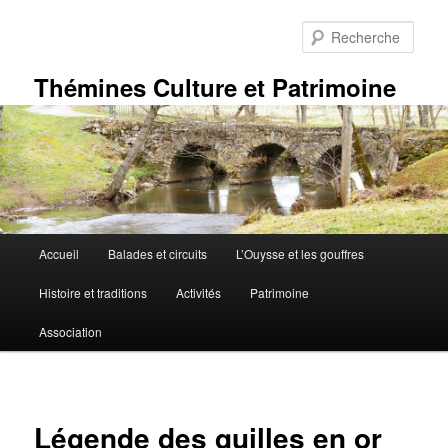
Aller
au
Rech
contenu
principal
Thémines Culture et Patrimoine
Menu
Accueil
Balades et circuits
L’Ouysse et les gouffres
principal
Histoire et traditions
Activités
Patrimoine
Association
Légende des quilles en or