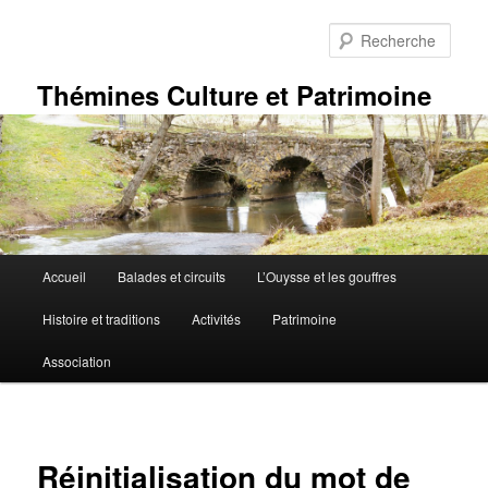
Aller
au
Rech
contenu
principal
Thémines Culture et Patrimoine
Menu
Accueil
Balades et circuits
L’Ouysse et les gouffres
principal
Histoire et traditions
Activités
Patrimoine
Association
Réinitialisation du mot de