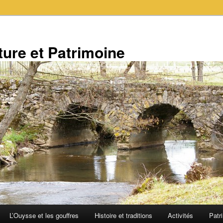
ure et Patrimoine
L’Ouysse et les gouffres
Histoire et traditions
Activités
Patr