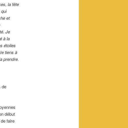
es, la fête
 qui
che et
e
té. Je
é à la
s étoiles
Je tiens à
la prendre.
s de
itoyennes
on début
de faire