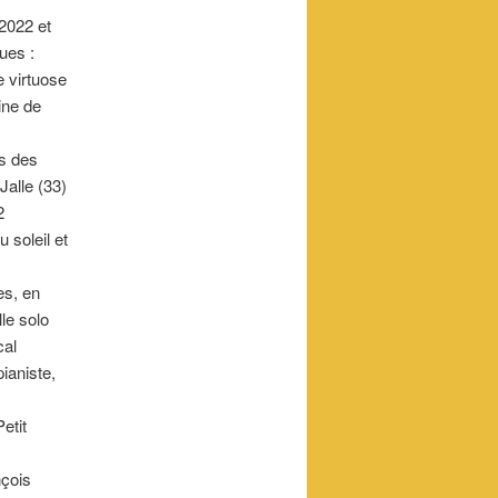
2022 et
ues :
 virtuose
ine de
s des
lle (33)
2
 soleil et
es, en
le solo
cal
ianiste,
etit
nçois