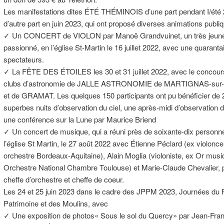
Les manifestations dites ÉTÉ THÉMINOIS d’une part pendant I/été 
d’autre part en juin 2023, qui ont proposé diverses animations publiq
✓ Un CONCERT de VIOLON par Manoë Grandvuinet, un très jeune
passionné, en l’église St-Martin le 16 juillet 2022, avec une quaranta
spectateurs.
✓ La FÊTE DES ÉTOILES les 30 et 31 juillet 2022, avec le concour
clubs d’astronomie de JALLE ASTRONOMIE de MARTIGNAS-sur-Ja
et de GRAMAT. Les quelques 150 participants ont pu bénéficier de 
superbes nuits d’observation du ciel, une après-midi d’observation du
une conférence sur la Lune par Maurice Briend
✓ Un concert de musique, qui a réuni près de soixante-dix personn
l’église St Martin, le 27 août 2022 avec Étienne Péclard (ex violoncel
orchestre Bordeaux-Aquitaine), Alain Moglia (violoniste, ex Or musi
Orchestre National Chambre Toulouse) et Marie-Claude Chevalier, p
cheffe d’orchestre et cheffe de coeur.
Les 24 et 25 juin 2023 dans le cadre des JPPM 2023, Journées du P
Patrimoine et des Moulins, avec
✓ Une exposition de photos« Sous le sol du Quercy» par Jean-Fra