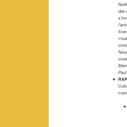
Noël
des 
s’in
l’an
finan
n’ou
conc
Nous
vous
Merc
Paul
RAP
Cult
mani