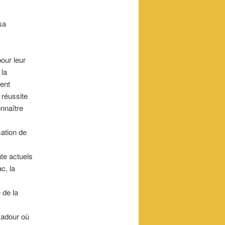
sa
our leur
 la
dent
 réussite
onnaître
sation de
nte actuels
c, la
 de la
madour où