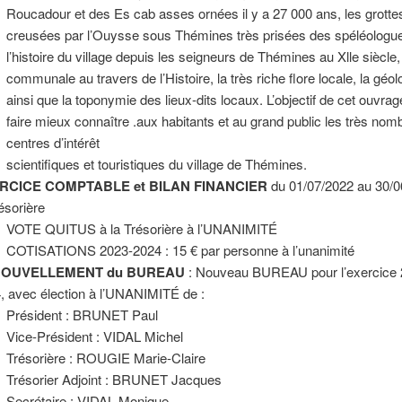
Roucadour et des Es cab asses ornées il y a 27 000 ans, les grotte
creusées par l’Ouysse sous Thémines très prisées des spéléologu
l’histoire du village depuis les seigneurs de Thémines au Xlle siècle, 
communale au travers de l’Histoire, la très riche flore locale, la géol
ainsi que la toponymie des lieux-dits locaux. L’objectif de cet ouvrag
faire mieux connaître .aux habitants et au grand public les très nom
centres d’intérêt
scientifiques et touristiques du village de Thémines.
RCICE COMPTABLE et BILAN FINANCIER
du 01/07/2022 au 30/0
résorière
VOTE QUITUS à la Trésorière à l’UNANIMITÉ
COTISATIONS 2023-2024 : 15 € par personne à l’unanimité
OUVELLEMENT du BUREAU
: Nouveau BUREAU pour l’exercice 
, avec élection à l’UNANIMITÉ de :
Président : BRUNET Paul
Vice-Président : VIDAL Michel
Trésorière : ROUGIE Marie-Claire
Trésorier Adjoint : BRUNET Jacques
Secrétaire : VIDAL Monique