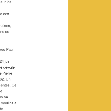
 sur les
ec des
imaises,
ine de
vec Paul
24 juin
té dévoilé
e Pierre
62. Un
ésentes. Ce
de
is sa
s moulins à
de