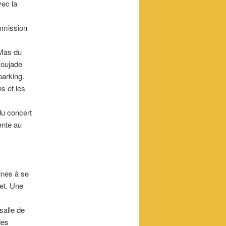
vec la
mmission
 Mas du
Poujade
parking.
s et les
du concert
ente au
ines à se
et. Une
salle de
des