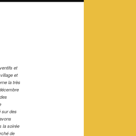
entifs et
village et
rne la très
n décembre
 des
e
é sur des
 avons
 la soirée
arché de