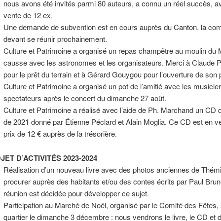
nous avons été invités parmi 80 auteurs, a connu un réel succès, a
vente de 12 ex.
Une demande de subvention est en cours auprès du Canton, la co
devant se réunir prochainement.
Culture et Patrimoine a organisé un repas champêtre au moulin du
causse avec les astronomes et les organisateurs. Merci à Claude 
pour le prêt du terrain et à Gérard Gouygou pour l’ouverture de son 
Culture et Patrimoine a organisé un pot de l’amitié avec les musicien
spectateurs après le concert du dimanche 27 août.
Culture et Patrimoine a réalisé avec l’aide de Ph. Marchand un CD 
de 2021 donné par Étienne Péclard et Alain Moglia. Ce CD est en v
prix de 12 € auprès de la trésorière.
JET D’ACTIVITÉS 2023-2024
Réalisation d’un nouveau livre avec des photos anciennes de Thém
procurer auprès des habitants et/ou des contes écrits par Paul Brun
réunion est décidée pour développer ce sujet.
Participation au Marché de Noël, organisé par le Comité des Fêtes, 
quartier le dimanche 3 décembre : nous vendrons le livre, le CD et 