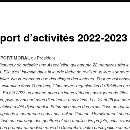
port d’activités 2022-2023
PPORT MORAL
du Président
 l’honneur de présider une Association qui compte 22 membres très inv
s. Elle s’est investie dans la lourde tâche de réaliser un livre sur notre 
’éditer. Nous recevons que des éloges des lecteurs. Pour ce qui conce
e animation dans Thémines, il faut noter l’organisation du Téléthon e
. En été 2023 un concert avec un jeune virtuose, deux jours de fêtes
les, puis un concert avec d’éminents musiciens. Les 24 et 25 juin notr
ciation a fêté dignement le Patrimoine avec des expositions de qualit
ages de la commune et du sous-sol du Causse. Dernièrement nous
ribué au nettoyage des gouffres et des moulins En projets, nous avons
thon premier samedi du mois de Décembre, notre participation au m