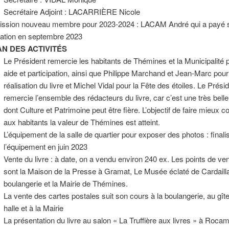
Secrétaire Adjoint : LACARRIÈRE Nicole
ssion nouveau membre pour 2023-2024 : LACAM André qui a payé 
sation en septembre 2023
AN DES ACTIVITÉS
Le Président remercie les habitants de Thémines et la Municipalité p
aide et participation, ainsi que Philippe Marchand et Jean-Marc pour
réalisation du livre et Michel Vidal pour la Fête des étoiles. Le Prési
remercie l’ensemble des rédacteurs du livre, car c’est une très belle
dont Culture et Patrimoine peut être fière. L’objectif de faire mieux c
aux habitants la valeur de Thémines est atteint.
L’équipement de la salle de quartier pour exposer des photos : finali
l’équipement en juin 2023
Vente du livre : à date, on a vendu environ 240 ex. Les points de ve
sont la Maison de la Presse à Gramat, Le Musée éclaté de Cardailla
boulangerie et la Mairie de Thémines.
La vente des cartes postales suit son cours à la boulangerie, au gîte
halle et à la Mairie
La présentation du livre au salon « La Truffière aux livres » à Roca