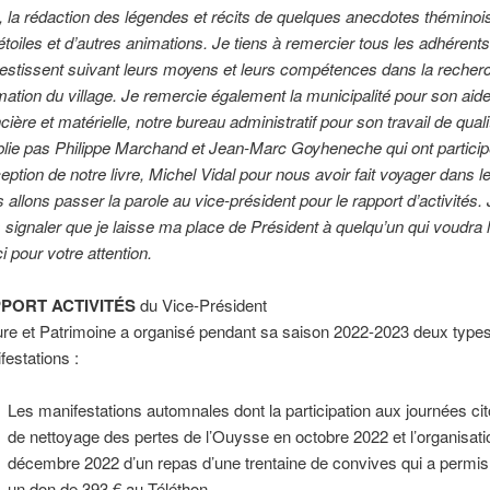
, la rédaction des légendes et récits de quelques anecdotes théminois
étoiles et d’autres animations. Je tiens à remercier tous les adhérents
vestissent suivant leurs moyens et leurs compétences dans la recher
imation du village. Je remercie également la municipalité pour son aid
cière et matérielle, notre bureau administratif pour son travail de quali
blie pas Philippe Marchand et Jean-Marc Goyheneche qui ont particip
eption de notre livre, Michel Vidal pour nous avoir fait voyager dans le
 allons passer la parole au vice-président pour le rapport d’activités. 
 signaler que je laisse ma place de Président à quelqu’un qui voudra 
i pour votre attention.
PORT ACTIVITÉS
du Vice-Président
ure et Patrimoine a organisé pendant sa saison 2022-2023 deux type
festations :
Les manifestations automnales dont la participation aux journées c
de nettoyage des pertes de l’Ouysse en octobre 2022 et l’organisati
décembre 2022 d’un repas d’une trentaine de convives qui a permis 
un don de 393 € au Téléthon.