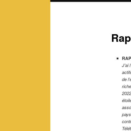
Rap
RA
J’ai
actif
de l
rich
2022
étoi
asso
pays
cont
Télé