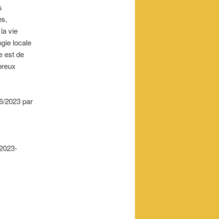
s
es,
la vie
ogie locale
e est de
breux
6/2023 par
2023-