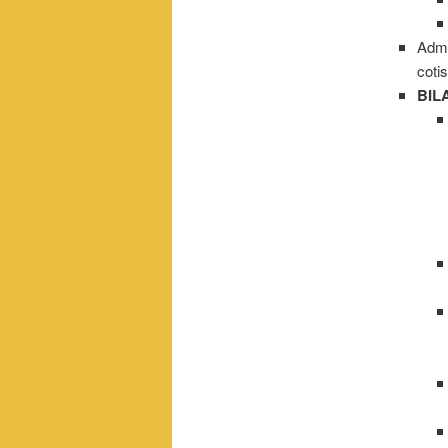
Admi
coti
BIL