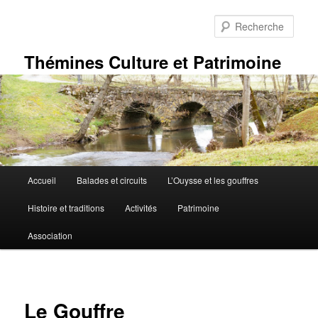
Aller
au
Rech
contenu
principal
Thémines Culture et Patrimoine
Menu
Accueil
Balades et circuits
L’Ouysse et les gouffres
principal
Histoire et traditions
Activités
Patrimoine
Association
Le Gouffre