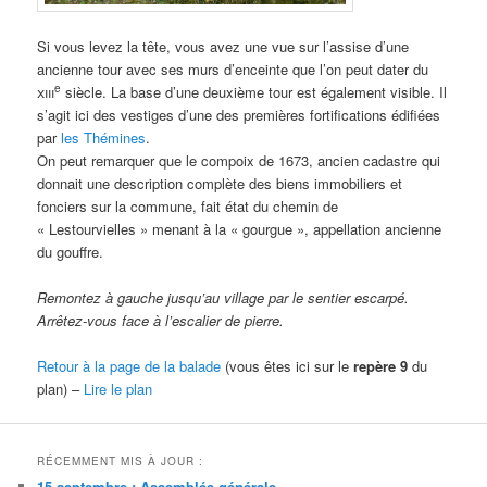
Si vous levez la tête, vous avez une vue sur l’assise d’une
ancienne tour avec ses murs d’enceinte que l’on peut dater du
e
xiii
siècle. La base d’une deuxième tour est également visible. Il
s’agit ici des vestiges d’une des premières fortifications édifiées
par
les Thémines
.
On peut remarquer que le compoix de 1673, ancien cadastre qui
donnait une description complète des biens immobiliers et
fonciers sur la commune, fait état du chemin de
« Lestourvielles » menant à la « gourgue », appellation ancienne
du gouffre.
Remontez à gauche jusqu’au village par le sentier escarpé.
Arrêtez-vous face à l’escalier de pierre.
Retour à la page de la balade
(vous êtes ici sur le
repère 9
du
plan) –
Lire le plan
RÉCEMMENT MIS À JOUR :
15 septembre : Assemblée générale