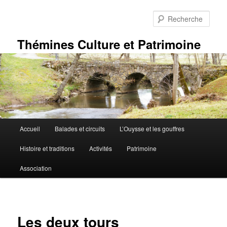
Aller
au
Rech
contenu
principal
Thémines Culture et Patrimoine
Menu
Accueil
Balades et circuits
L’Ouysse et les gouffres
principal
Histoire et traditions
Activités
Patrimoine
Association
Les deux tours