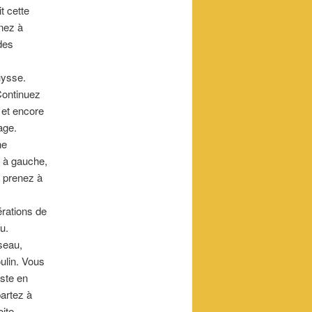
t cette
enez à
des
uysse.
Continuez
 et encore
age.
ne
z à gauche,
, prenez à
rations de
u.
seau,
lin. Vous
uste en
partez à
ite,