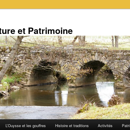
ure et Patrimoine
L’Ouysse et les gouffres
Histoire et traditions
Activités
Patr