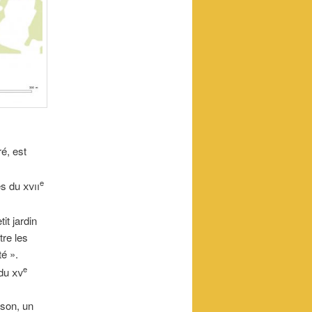
ré, est
e
es du
xvii
it jardin
tre les
té ».
e
 du
xv
ison, un