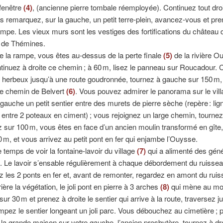
 fenêtre
(4)
, (ancienne pierre tombale réemployée). Continuez tout droi
us remarquez, sur la gauche, un petit terre-plein, avancez-vous et pr
rampe. Les vieux murs sont les vestiges des fortifications du château 
 de Thémines.
e la rampe, vous êtes au-dessus de la perte finale
(5)
de la rivière O
tinuez à droite ce chemin ; à 60 m, lisez le panneau sur Roucadour. 
herbeux jusqu’à une route goudronnée, tournez à gauche sur 150 m,
le chemin de Belvert
(6)
. Vous pouvez admirer le panorama sur le vill
gauche un petit sentier entre des murets de pierre sèche (repère : lig
, entre 2 poteaux en ciment) ; vous rejoignez un large chemin, tourne
sur 100 m, vous êtes en face d’un ancien moulin transformé en gîte
 m, et vous arrivez au petit pont en fer qui enjambe l’Ouysse.
e temps de voir la fontaine-lavoir du village
(7)
qui a alimenté des géné
 Le lavoir s’ensable régulièrement à chaque débordement du ruissea
z les 2 ponts en fer et, avant de remonter, regardez en amont du ruis
ère la végétation, le joli pont en pierre à 3 arches
(8)
qui mène au mou
ur 30 m et prenez à droite le sentier qui arrive à la route, traversez j
impez le sentier longeant un joli parc. Vous débouchez au cimetière ; 
la grande maison sur votre gauche, l’ancien presbytère, tournez à dro