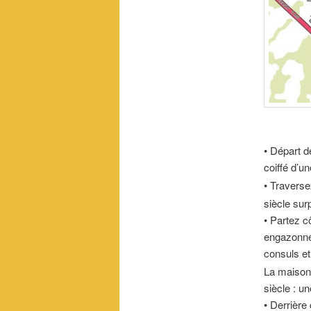
• Départ d
coiffé d’u
• Traverse
siècle surp
• Partez c
engazonn
consuls et 
La maison
siècle : u
• Derrière