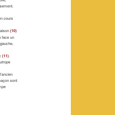
ssement.
n cours
maison
(10)
n face un
a gauche,
ic
(11)
.
Eutrope
l’ancien
maçon sont
ampe