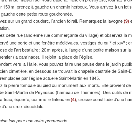
r 150 m, prenez à gauche un chemin herbeux. Vous arrivez à un loti
gauche cette petite route goudronnée.
ivez sur un grand couderc, l’ancien foirail. Remarquez la lavogne
(9)
e
ation.
ez cette rue (ancienne rue commerçante du village) et observez la 
e
e
ervé une porte et une fenêtre médiévales, vestiges du
xiii
et
xiv
; e
ose de l’art bestiaire ; 20 m après, à l’angle d’une petite maison sur l
entier (la caminade). Il rejoint la place de l’église.
ndant vers la Halle, vous pouvez faire une pause dans le jardin publ
ancien cimetière, en dessous se trouvait la chapelle castrale de Saint-
t remplacée par l’église actuelle Saint-Martin en 1845.
la pierre tombale au pied du monument aux morts. Elle provient de 
 de Saint-Martin de Peyrissac (hameau de Thémines). Des outils de 
arteau, équerre, comme le linteau en
(4)
, crosse constituée d’une h
d’une croix discoïdale.
aine fois pour une autre promenade