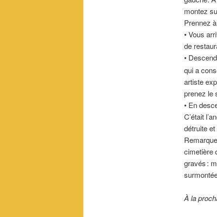
montez su
Prennez à 
• Vous arr
de restaur
• Descend
qui a cons
artiste exp
prenez le s
• En desce
C’était l’
détruite e
Remarquez 
cimetière
gravés : m
surmontée 
À la proch