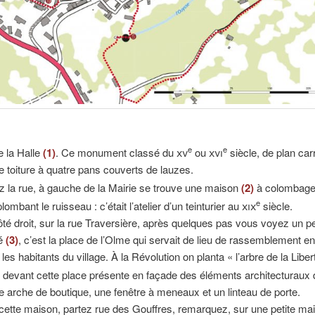
e
e
e la Halle
(1)
. Ce monument classé du
xv
ou
xvi
siècle, de plan car
ne toiture à quatre pans couverts de lauzes.
z la rue, à gauche de la Mairie se trouve une maison
(2)
à colombag
e
lombant le ruisseau : c’était l’atelier d’un teinturier au
xix
siècle.
ôté droit, sur la rue Traversière, après quelques pas vous voyez un pet
é
(3)
, c’est la place de l’Olme qui servait de lieu de rassemblement en
les habitants du village. À la Révolution on planta « l’arbre de la Liber
 devant cette place présente en façade des éléments architecturaux
ne arche de boutique, une fenêtre à meneaux et un linteau de porte.
 cette maison, partez rue des Gouffres, remarquez, sur une petite ma