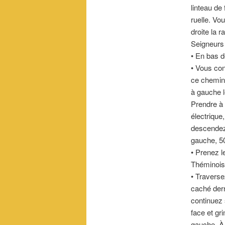
linteau de
ruelle. Vo
droite la 
Seigneurs
• En bas d
• Vous con
ce chemin 
à gauche 
Prendre à 
électrique
descendez 
gauche, 50
• Prenez l
Théminois.
• Traverse
caché derri
continuez s
face et gr
gauche. À 