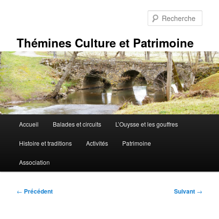
Aller
au
Rech
contenu
principal
Thémines Culture et Patrimoine
Menu
Accueil
Balades et circuits
L’Ouysse et les gouffres
principal
Histoire et traditions
Activités
Patrimoine
Association
Navigation
←
Précédent
Suivant
→
des
articles