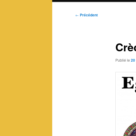
Navigation
←
Précédent
des
articles
Crè
Publié le
20