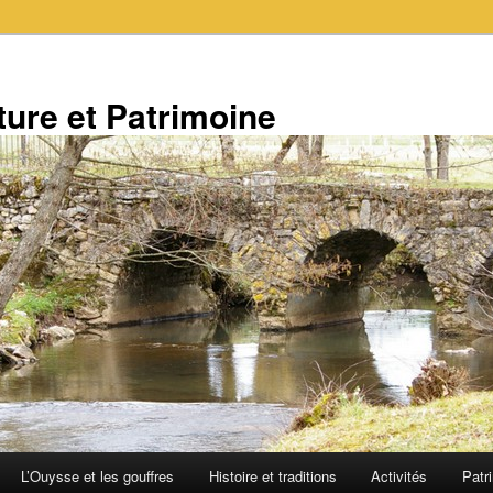
ure et Patrimoine
L’Ouysse et les gouffres
Histoire et traditions
Activités
Patr