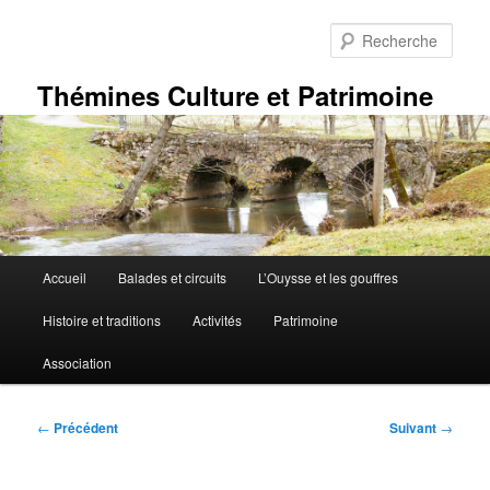
Aller
au
Rech
contenu
principal
Thémines Culture et Patrimoine
Menu
Accueil
Balades et circuits
L’Ouysse et les gouffres
principal
Histoire et traditions
Activités
Patrimoine
Association
Navigation
←
Précédent
Suivant
→
des
articles