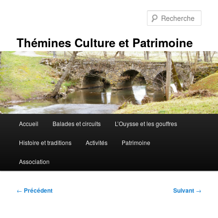
Aller
au
Rech
contenu
principal
Thémines Culture et Patrimoine
Menu
Accueil
Balades et circuits
L’Ouysse et les gouffres
principal
Histoire et traditions
Activités
Patrimoine
Association
Navigation
←
Précédent
Suivant
→
des
articles