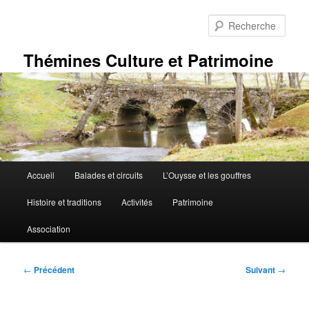
Aller
au
Rech
contenu
principal
Thémines Culture et Patrimoine
Menu
Accueil
Balades et circuits
L’Ouysse et les gouffres
principal
Histoire et traditions
Activités
Patrimoine
Association
Navigation
←
Précédent
Suivant
→
des
articles