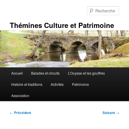
Aller
au
Rech
contenu
principal
Thémines Culture et Patrimoine
Menu
Accueil
Balades et circuits
L’Ouysse et les gouffres
principal
Histoire et traditions
Activités
Patrimoine
Association
Navigation
←
Précédent
Suivant
→
des
articles