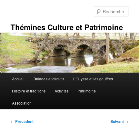
Aller
au
Rech
contenu
principal
Thémines Culture et Patrimoine
Menu
Accueil
Balades et circuits
L’Ouysse et les gouffres
principal
Histoire et traditions
Activités
Patrimoine
Association
Navigation
←
Précédent
Suivant
→
des
articles