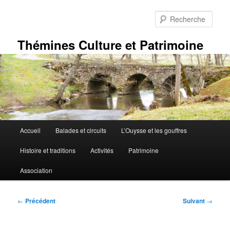
Aller
au
Rech
contenu
principal
Thémines Culture et Patrimoine
Menu
Accueil
Balades et circuits
L’Ouysse et les gouffres
principal
Histoire et traditions
Activités
Patrimoine
Association
Navigation
←
Précédent
Suivant
→
des
articles