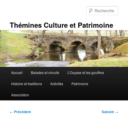
Aller
au
Rech
contenu
principal
Thémines Culture et Patrimoine
Menu
Accueil
Balades et circuits
L’Ouysse et les gouffres
principal
Histoire et traditions
Activités
Patrimoine
Association
Navigation
←
Précédent
Suivant
→
des
articles