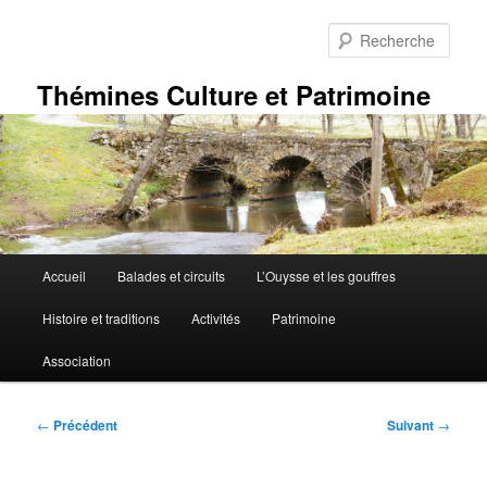
Aller
au
Rech
contenu
principal
Thémines Culture et Patrimoine
Menu
Accueil
Balades et circuits
L’Ouysse et les gouffres
principal
Histoire et traditions
Activités
Patrimoine
Association
Navigation
←
Précédent
Suivant
→
des
articles