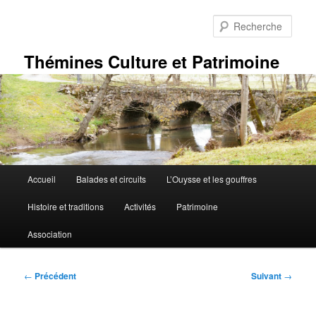
Aller
au
Rech
contenu
principal
Thémines Culture et Patrimoine
Menu
Accueil
Balades et circuits
L’Ouysse et les gouffres
principal
Histoire et traditions
Activités
Patrimoine
Association
Navigation
←
Précédent
Suivant
→
des
articles