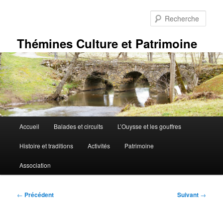
Aller
au
Rech
contenu
principal
Thémines Culture et Patrimoine
Menu
Accueil
Balades et circuits
L’Ouysse et les gouffres
principal
Histoire et traditions
Activités
Patrimoine
Association
Navigation
←
Précédent
Suivant
→
des
articles