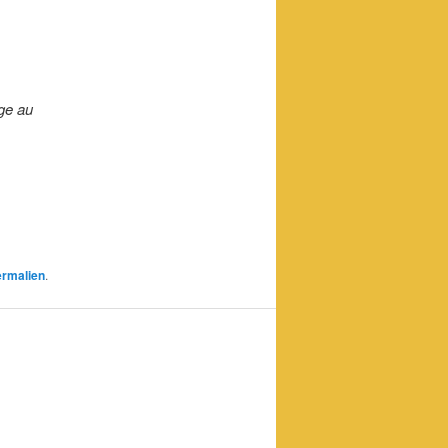
ge au
ermalien
.