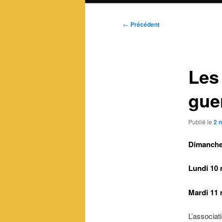
Navigation
←
Précédent
des
articles
Les
gue
Publié le
2 
Dimanche
Lundi 10 
Mardi 11 
L’associat