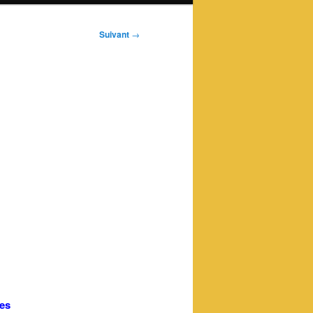
Suivant
→
tes