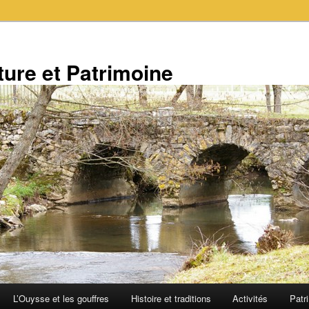
ure et Patrimoine
L’Ouysse et les gouffres
Histoire et traditions
Activités
Patr