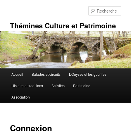
Aller
au
Rech
contenu
principal
Thémines Culture et Patrimoine
Menu
Accueil
Balades et circuits
L’Ouysse et les gouffres
principal
Histoire et traditions
Activités
Patrimoine
Association
Connexion