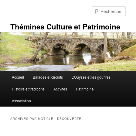
Aller
Aller
au
au
Rech
contenu
contenu
principal
secondaire
Thémines Culture et Patrimoine
Menu
Accueil
Balades et circuits
L’Ouysse et les gouffres
principal
Histoire et traditions
Activités
Patrimoine
Association
ARCHIVES PAR MOT-CLÉ :
DÉCOUVERTE