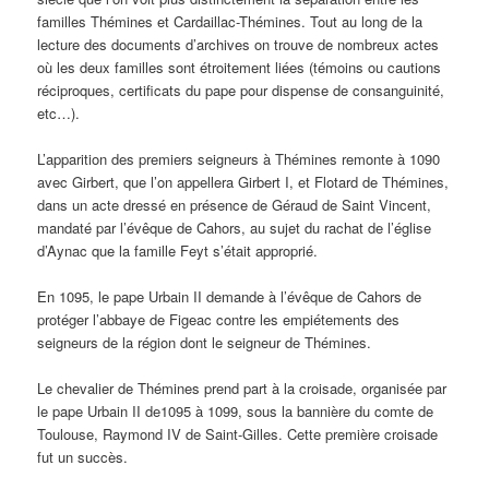
familles Thémines et Cardaillac-Thémines. Tout au long de la
lecture des documents d’archives on trouve de nombreux actes
où les deux familles sont étroitement liées (témoins ou cautions
réciproques, certificats du pape pour dispense de consanguinité,
etc…).
L’apparition des premiers seigneurs à Thémines remonte à 1090
avec Girbert, que l’on appellera Girbert I, et Flotard de Thémines,
dans un acte dressé en présence de Géraud de Saint Vincent,
mandaté par l’évêque de Cahors, au sujet du rachat de l’église
d’Aynac que la famille Feyt s’était approprié.
En 1095, le pape Urbain II demande à l’évêque de Cahors de
protéger l’abbaye de Figeac contre les empiétements des
seigneurs de la région dont le seigneur de Thémines.
Le chevalier de Thémines prend part à la croisade, organisée par
le pape Urbain II de1095 à 1099, sous la bannière du comte de
Toulouse, Raymond IV de Saint-Gilles. Cette première croisade
fut un succès.