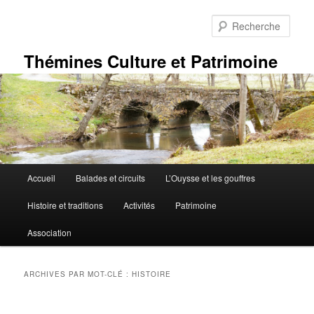
Aller
Aller
au
au
Rech
contenu
contenu
principal
secondaire
Thémines Culture et Patrimoine
Menu
Accueil
Balades et circuits
L’Ouysse et les gouffres
principal
Histoire et traditions
Activités
Patrimoine
Association
ARCHIVES PAR MOT-CLÉ :
HISTOIRE