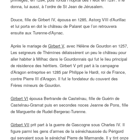
donna, lui aussi, à l’ordre de St Jean de Jérusalem.
Douce, fille de Girbert IV, épousa en 1285, Astorg VIII d’Aurillac
et lui porta en dot le château de Palaret que l’on retrouvera
ensuite aux Turenne-d’Aynac.
Après le mariage de
Girbert V
, avec Hélène de Gourdon en 1257,
Les seigneurs de Thémines délaissèrent un peu le château pour
aller habiter à Milhac dans le Gourdonnais qui fut le lieu principal
de résidence des héritiers. Girbert V prit part à la campagne
d’Aragon entreprise en 1285 par Philippe le Hardi, roi de France,
contre Pierre III d’Aragon. Il fut le fondateur du couvent des
Frères mineurs de Gourdon.
Girbert VI
épousa Bertrande de Castelnau, fille de Guérin de
Castelnau-Gramat puis en secondes noces Jeanne de Pons, fille
de Marguerite de Rudel-Bergerac-Turenne.
Girbert VII
prit part à la guerre de Gascogne sous Charles IV. Il
figure parmi les gens d’armes de la sénéchaussée du Périgord
qui servaient sous le sénéchal Pierre de Marmande. Il y tint onze