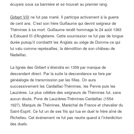
écuyers sous sa bannière et se trouvait au premier rang.
Girbert VIII
ne fut pas marié. Il participa activement à la guerre
de cent ans. C’est son frère Guillaume qui devint seigneur de
Thémines à sa mort. Guillaume rendit hommage le 24 août 1363
à Edouard III d’Angleterre. Cette soumission ne fut pas de longue
durée puisqu’il combattit les Anglais au siège de Domme ce qui
lui valu comme représailles, la démolition de son château de
Nadaillac.
La lignée des Girbert s’éteindra en 1359 par manque de
descendant direct. Par la suite la descendance se fera par
généalogie de transmission par les filles. On aura
successivement les Cardaillac-Thémines, les Penne puis les
Lauzières. Le plus célèbre des seigneurs de Thémines fut, sans
aucun doute, Pons de Lauzières-Thémines-Cardaillac (1554-
1627), Marquis de Thémines, Maréchal de France et chevalier du
Saint-Esprit. Ce fut un de ses fils qui tua en duel le frère aîné de
Richelieu. Cet événement ne fut pas neutre quand à l’interdiction
des duels.