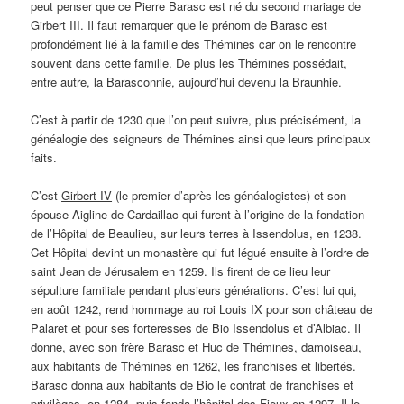
peut penser que ce Pierre Barasc est né du second mariage de
Girbert III. Il faut remarquer que le prénom de Barasc est
profondément lié à la famille des Thémines car on le rencontre
souvent dans cette famille. De plus les Thémines possédait,
entre autre, la Barasconnie, aujourd’hui devenu la Braunhie.
C’est à partir de 1230 que l’on peut suivre, plus précisément, la
généalogie des seigneurs de Thémines ainsi que leurs principaux
faits.
C’est
Girbert IV
(le premier d’après les généalogistes) et son
épouse Aigline de Cardaillac qui furent à l’origine de la fondation
de l’Hôpital de Beaulieu, sur leurs terres à Issendolus, en 1238.
Cet Hôpital devint un monastère qui fut légué ensuite à l’ordre de
saint Jean de Jérusalem en 1259. Ils firent de ce lieu leur
sépulture familiale pendant plusieurs générations. C’est lui qui,
en août 1242, rend hommage au roi Louis IX pour son château de
Palaret et pour ses forteresses de Bio Issendolus et d’Albiac. Il
donne, avec son frère Barasc et Huc de Thémines, damoiseau,
aux habitants de Thémines en 1262, les franchises et libertés.
Barasc donna aux habitants de Bio le contrat de franchises et
privilèges, en 1284, puis fonda l’hôpital des Fieux en 1297. Il le