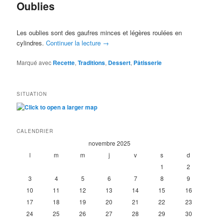
Oublies
Les oublies sont des gaufres minces et légères roulées en
cylindres.
Continuer la lecture
→
Marqué avec
Recette
,
Traditions
,
Dessert
,
Pâtisserie
SITUATION
CALENDRIER
novembre 2025
l
m
m
j
v
s
d
1
2
3
4
5
6
7
8
9
10
11
12
13
14
15
16
17
18
19
20
21
22
23
24
25
26
27
28
29
30