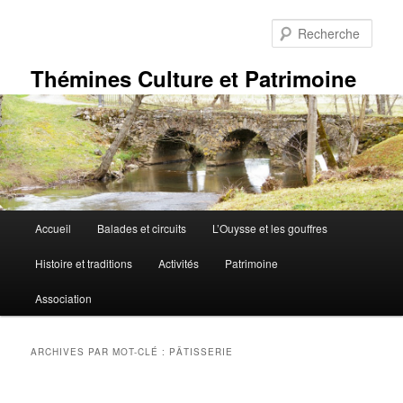
Aller
Aller
au
au
Rech
contenu
contenu
principal
secondaire
Thémines Culture et Patrimoine
Menu
Accueil
Balades et circuits
L’Ouysse et les gouffres
principal
Histoire et traditions
Activités
Patrimoine
Association
ARCHIVES PAR MOT-CLÉ :
PÂTISSERIE