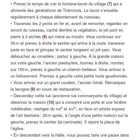
• Prenez le temps de voir la fontaine-lavoir du village
(7)
qui a
alimenté des générations de Théminois. Le lavoir s’ensable
régulièrement à chaque débordement du ruisseau.
• Traversez les 2 ponts en fer et, avant de remonter, regardez en
amont du ruisseau, caché derrière la végétation, le joli pont en
pierre à 3 arches
(8)
qui mène au moulin. Vous continuez sur
30 m et prenez à droite le sentier qui arrive à la route, traversez
juste en face et grimpez le sentier longeant un joli parc. Vous
débouchez au cimetière ; partez à gauche. À la grande maison
sur votre gauche, l’ancien presbytère, tournez à droite, montez
sur 150 m, prenez à gauche un chemin herbeux. Vous arrivez à
un lotissement. Prennez à gauche cette petite route goudronnée.
• Vous arrivez sur un grand couderc, l’ancien foirail. Remarquez
la lavogne
(9)
en cours de restauration.
• Descendez cette rue (ancienne rue commerçante du village) et
observez la maison
(10)
qui a conservé une porte et une fenêtre
e
e
médiévales, vestiges du
xiii
et
xiv
; en face un artiste expose
de l’art bestiaire ; 20 m après, à l’angle d’une petite maison sur la
gauche, prenez le sentier (la caminade). Il rejoint la place de
l’église.
• En descendant vers la Halle, vous pouvez faire une pause dans