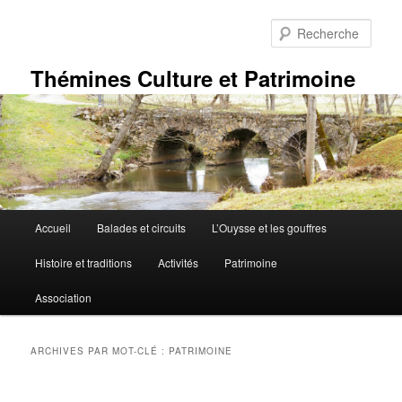
Aller
Aller
au
au
Rech
contenu
contenu
principal
secondaire
Thémines Culture et Patrimoine
Menu
Accueil
Balades et circuits
L’Ouysse et les gouffres
principal
Histoire et traditions
Activités
Patrimoine
Association
ARCHIVES PAR MOT-CLÉ :
PATRIMOINE