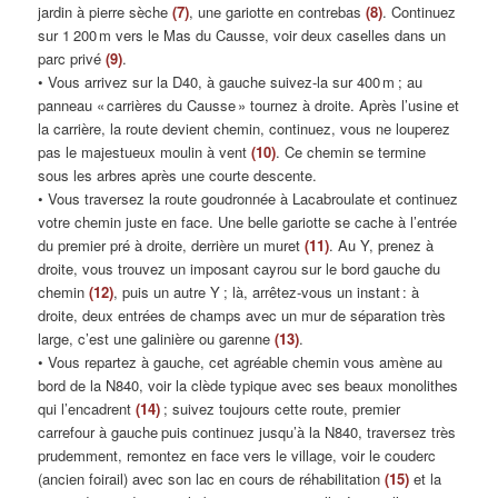
jardin à pierre sèche
(7)
, une gariotte en contrebas
(8)
. Continuez
sur 1 200 m vers le Mas du Causse, voir deux caselles dans un
parc privé
(9)
.
• Vous arrivez sur la D40, à gauche suivez-la sur 400 m ; au
panneau « carrières du Causse » tournez à droite. Après l’usine et
la carrière, la route devient chemin, continuez, vous ne louperez
pas le majestueux moulin à vent
(10)
. Ce chemin se termine
sous les arbres après une courte descente.
• Vous traversez la route goudronnée à Lacabroulate et continuez
votre chemin juste en face. Une belle gariotte se cache à l’entrée
du premier pré à droite, derrière un muret
(11)
. Au Y, prenez à
droite, vous trouvez un imposant cayrou sur le bord gauche du
chemin
(12)
, puis un autre Y ; là, arrêtez-vous un instant : à
droite, deux entrées de champs avec un mur de séparation très
large, c’est une galinière ou garenne
(13)
.
• Vous repartez à gauche, cet agréable chemin vous amène au
bord de la N840, voir la clède typique avec ses beaux monolithes
qui l’encadrent
(14)
; suivez toujours cette route, premier
carrefour à gauche puis continuez jusqu’à la N840, traversez très
prudemment, remontez en face vers le village, voir le couderc
(ancien foirail) avec son lac en cours de réhabilitation
(15)
et la