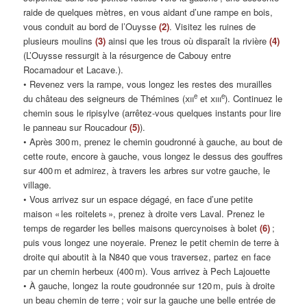
raide de quelques mètres, en vous aidant d’une rampe en bois,
vous conduit au bord de l’Ouysse
(2)
. Visitez les ruines de
plusieurs moulins
(3)
ainsi que les trous où disparaît la rivière
(4)
(L’Ouysse ressurgit à la résurgence de Cabouy entre
Rocamadour et Lacave.).
• Revenez vers la rampe, vous longez les restes des murailles
e
e
du château des seigneurs de Thémines (
xii
et
xiii
). Continuez le
chemin sous le ripisylve (arrêtez-vous quelques instants pour lire
le panneau sur Roucadour
(5)
).
• Après 300 m, prenez le chemin goudronné à gauche, au bout de
cette route, encore à gauche, vous longez le dessus des gouffres
sur 400 m et admirez, à travers les arbres sur votre gauche, le
village.
• Vous arrivez sur un espace dégagé, en face d’une petite
maison « les roitelets », prenez à droite vers Laval. Prenez le
temps de regarder les belles maisons quercynoises à bolet
(6)
;
puis vous longez une noyeraie. Prenez le petit chemin de terre à
droite qui aboutit à la N840 que vous traversez, partez en face
par un chemin herbeux (400 m). Vous arrivez à Pech Lajouette
• À gauche, longez la route goudronnée sur 120 m, puis à droite
un beau chemin de terre ; voir sur la gauche une belle entrée de