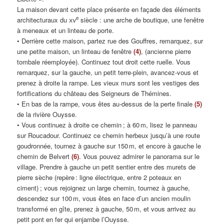
La maison devant cette place présente en façade des éléments
e
architecturaux du
xv
siècle : une arche de boutique, une fenêtre
à meneaux et un linteau de porte.
• Derrière cette maison, partez rue des Gouffres, remarquez, sur
une petite maison, un linteau de fenêtre
(4)
, (ancienne pierre
tombale réemployée). Continuez tout droit cette ruelle. Vous
remarquez, sur la gauche, un petit terre-plein, avancez-vous et
prenez à droite la rampe. Les vieux murs sont les vestiges des
fortifications du château des Seigneurs de Thémines.
• En bas de la rampe, vous êtes au-dessus de la perte finale
(5)
de la rivière Ouysse.
• Vous continuez à droite ce chemin ; à 60 m, lisez le panneau
sur Roucadour. Continuez ce chemin herbeux jusqu’à une route
goudronnée, tournez à gauche sur 150 m, et encore à gauche le
chemin de Belvert
(6)
. Vous pouvez admirer le panorama sur le
village. Prendre à gauche un petit sentier entre des murets de
pierre sèche (repère : ligne électrique, entre 2 poteaux en
ciment) ; vous rejoignez un large chemin, tournez à gauche,
descendez sur 100 m, vous êtes en face d’un ancien moulin
transformé en gîte, prenez à gauche, 50 m, et vous arrivez au
petit pont en fer qui enjambe l’Ouysse.