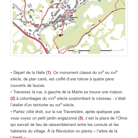
e
e
• Départ de la Halle
(1)
. Ce monument classé du
xv
ou
xvi
siècle, de plan carré, est coiffé d’une toiture à quatre pans
couverts de lauzes.
• Traversez la rue, à gauche de la Mairie se trouve une maison
e
(2)
à colombages du
xvii
siècle surplombant le ruisseau : c’était
e
l’atelier d’un teinturier au
xix
siècle.
• Partez côté droit, sur la rue Traversière, après quelques pas
vous voyez un petit jardin engazonné
(3)
, c’est la place de l’Olme
qui servait de lieu de rassemblement entre les consuls et les
habitants du village. À la Révolution on planta « l’arbre de la
Liberté ».