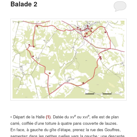
Balade 2
e
e
• Départ de la Halle
(1)
. Datée du
xv
ou
xvi
, elle est de plan
carré, coiffée d’une toiture à quatre pans couverte de lauzes.
En face, à gauche du gîte d’étape, prenez la rue des Gouffres,
serpentez dans les petites ruelles vers la gauche ; une descente