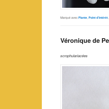
Marqué avec
Plante
,
Point d'intérêt
Véronique de Pe
scrophulariacées