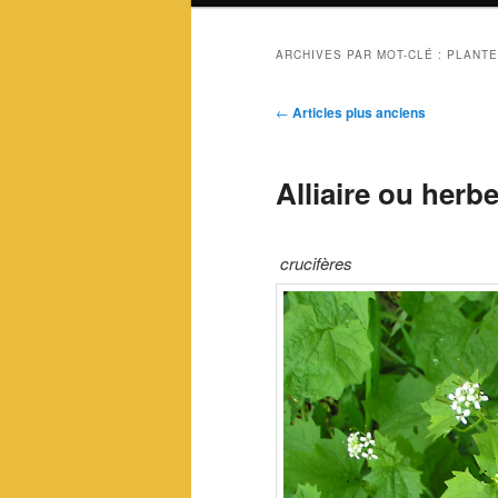
ARCHIVES PAR MOT-CLÉ :
PLANTE
Navigation
←
Articles plus anciens
des
articles
Alliaire ou herbe 
crucifères