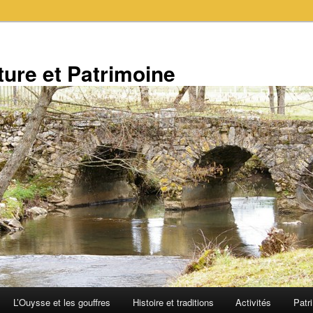
ure et Patrimoine
L’Ouysse et les gouffres
Histoire et traditions
Activités
Patr