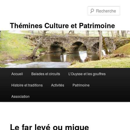
Aller
au
Rech
contenu
principal
Thémines Culture et Patrimoine
Menu
Accueil
Balades et circuits
L’Ouysse et les gouffres
principal
Histoire et traditions
Activités
Patrimoine
Association
Le far levé ou mique