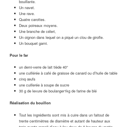
bouillante.
Un navet.
Une rave.
Quatre carottes.
Deux poireaux moyens.
Une branche de céleri,
Un oignon dans lequel on a piqué un clou de girofle.
Un bouquet garni.
Pour le far
un demi-verre de lait tiède 40°
une cuillérée à café de graisse de canard ou d’huile de table
cinq œufs
une cuillerée à soupe de sucre
30 g de levure de boulanger1kg de farine de blé
Réalisation du bouillon
Tout les ingrédients sont mis à cuire dans un faitout de
trente centimètres de diamètre et autant de hauteur aux
trois quarts rempli d’eau à feu doux de 9 heures du matin