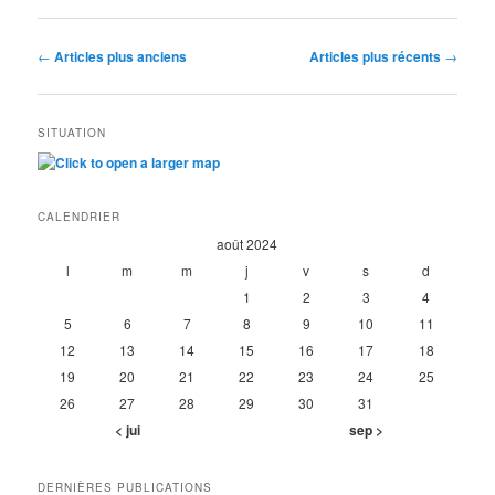
Navigation
←
Articles plus anciens
Articles plus récents
→
des
articles
SITUATION
CALENDRIER
août 2024
l
m
m
j
v
s
d
1
2
3
4
5
6
7
8
9
10
11
12
13
14
15
16
17
18
19
20
21
22
23
24
25
26
27
28
29
30
31
< jui
sep >
DERNIÈRES PUBLICATIONS