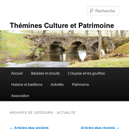
Aller
Aller
au
au
Rech
contenu
contenu
principal
secondaire
Thémines Culture et Patrimoine
Menu
Accueil
Balades et circuits
L’Ouysse et les gouffres
principal
Histoire et traditions
Activités
Patrimoine
Association
ARCHIVES DE CATÉGORIE :
ACTUALITÉ
Navigation
←
Articles plus anciens
Articles plus récents
→