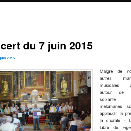
cert du 7 juin 2015
juin 2015
Malgré de no
autres manif
musicales or
autour de T
soixante 
mélomanes so
applaudir la pr
la chorale «
Libre de Fig