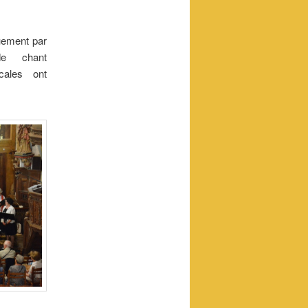
uement par
de chant
cales ont