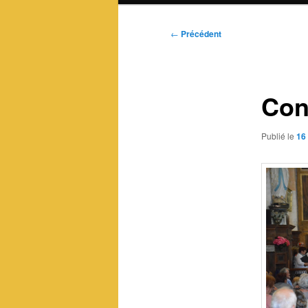
Navigation
←
Précédent
des
articles
Con
Publié le
16 