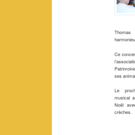
Thomas A
harmonieus
Ce concert
l’associ
Patrimoin
ses anima
Le proch
musical a
Noël avec
crèches.