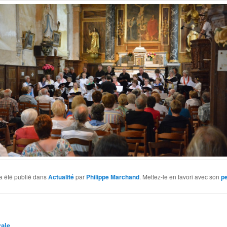
a été publié dans
Actualité
par
Philippe Marchand
. Mettez-le en favori avec son
p
ale