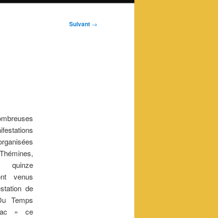
Suivant
→
mbreuses
estations
ganisées
hémines,
quinze
nt venus
estation de
 Du Temps
eac » ce