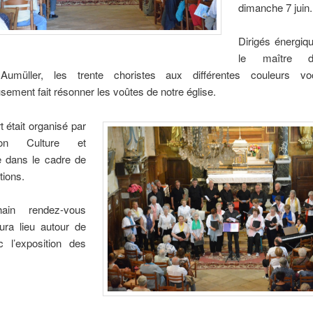
dimanche 7 juin.
Dirigés énergiq
le maître 
umüller, les trente choristes aux différentes couleurs vo
ement fait résonner les voûtes de notre église.
 était organisé par
ation Culture et
e dans le cadre de
tions.
ain rendez-vous
ura lieu autour de
 l’exposition des