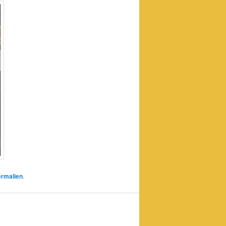
ermalien
.