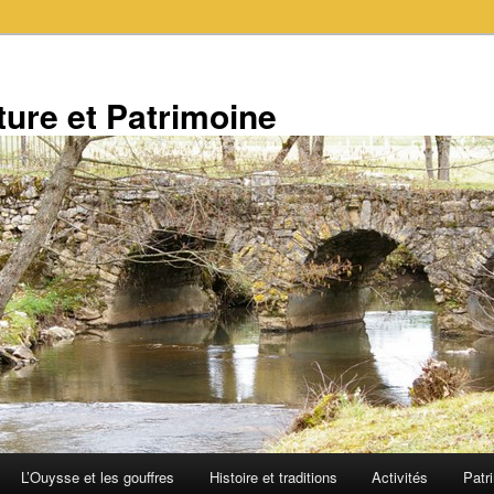
ure et Patrimoine
L’Ouysse et les gouffres
Histoire et traditions
Activités
Patr