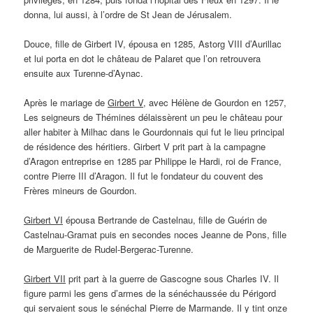
donna, lui aussi, à l’ordre de St Jean de Jérusalem.
Douce, fille de Girbert IV, épousa en 1285, Astorg VIII d’Aurillac
et lui porta en dot le château de Palaret que l’on retrouvera
ensuite aux Turenne-d’Aynac.
Après le mariage de
Girbert V
, avec Hélène de Gourdon en 1257,
Les seigneurs de Thémines délaissèrent un peu le château pour
aller habiter à Milhac dans le Gourdonnais qui fut le lieu principal
de résidence des héritiers. Girbert V prit part à la campagne
d’Aragon entreprise en 1285 par Philippe le Hardi, roi de France,
contre Pierre III d’Aragon. Il fut le fondateur du couvent des
Frères mineurs de Gourdon.
Girbert VI
épousa Bertrande de Castelnau, fille de Guérin de
Castelnau-Gramat puis en secondes noces Jeanne de Pons, fille
de Marguerite de Rudel-Bergerac-Turenne.
Girbert VII
prit part à la guerre de Gascogne sous Charles IV. Il
figure parmi les gens d’armes de la sénéchaussée du Périgord
qui servaient sous le sénéchal Pierre de Marmande. Il y tint onze