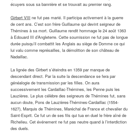
écuyers sous sa bannière et se trouvait au premier rang.
Girbert VIII
ne fut pas marié. Il participa activement à la guerre
de cent ans. C’est son frère Guillaume qui devint seigneur de
Thémines à sa mort. Guillaume rendit hommage le 24 août 1363
à Edouard III d’Angleterre. Cette soumission ne fut pas de longue
durée puisqu’il combattit les Anglais au siège de Domme ce qui
lui valu comme représailles, la démolition de son château de
Nadaillac.
La lignée des Girbert s’éteindra en 1359 par manque de
descendant direct. Par la suite la descendance se fera par
généalogie de transmission par les filles. On aura
successivement les Cardaillac-Thémines, les Penne puis les
Lauzières. Le plus célèbre des seigneurs de Thémines fut, sans
aucun doute, Pons de Lauzières-Thémines-Cardaillac (1554-
1627), Marquis de Thémines, Maréchal de France et chevalier du
Saint-Esprit. Ce fut un de ses fils qui tua en duel le frère aîné de
Richelieu. Cet événement ne fut pas neutre quand à l’interdiction
des duels.