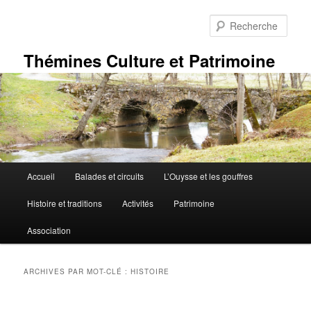
Aller
Aller
au
au
Rech
contenu
contenu
principal
secondaire
Thémines Culture et Patrimoine
Menu
Accueil
Balades et circuits
L’Ouysse et les gouffres
principal
Histoire et traditions
Activités
Patrimoine
Association
ARCHIVES PAR MOT-CLÉ :
HISTOIRE