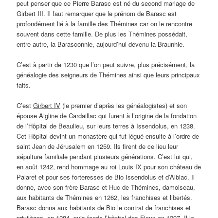
peut penser que ce Pierre Barasc est né du second mariage de
Girbert III. Il faut remarquer que le prénom de Barasc est
profondément lié à la famille des Thémines car on le rencontre
souvent dans cette famille. De plus les Thémines possédait,
entre autre, la Barasconnie, aujourd’hui devenu la Braunhie.
C’est à partir de 1230 que l’on peut suivre, plus précisément, la
généalogie des seigneurs de Thémines ainsi que leurs principaux
faits.
C’est
Girbert IV
(le premier d’après les généalogistes) et son
épouse Aigline de Cardaillac qui furent à l’origine de la fondation
de l’Hôpital de Beaulieu, sur leurs terres à Issendolus, en 1238.
Cet Hôpital devint un monastère qui fut légué ensuite à l’ordre de
saint Jean de Jérusalem en 1259. Ils firent de ce lieu leur
sépulture familiale pendant plusieurs générations. C’est lui qui,
en août 1242, rend hommage au roi Louis IX pour son château de
Palaret et pour ses forteresses de Bio Issendolus et d’Albiac. Il
donne, avec son frère Barasc et Huc de Thémines, damoiseau,
aux habitants de Thémines en 1262, les franchises et libertés.
Barasc donna aux habitants de Bio le contrat de franchises et
privilèges, en 1284, puis fonda l’hôpital des Fieux en 1297. Il le