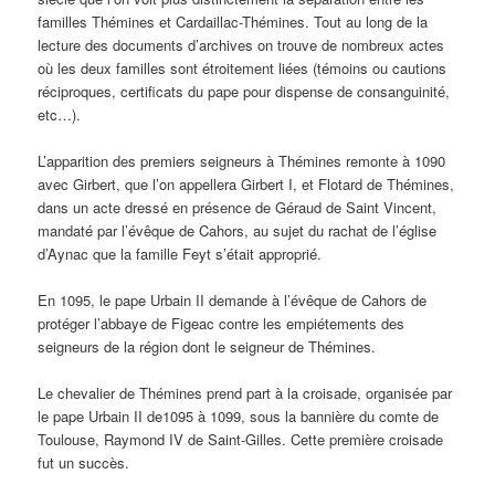
familles Thémines et Cardaillac-Thémines. Tout au long de la
lecture des documents d’archives on trouve de nombreux actes
où les deux familles sont étroitement liées (témoins ou cautions
réciproques, certificats du pape pour dispense de consanguinité,
etc…).
L’apparition des premiers seigneurs à Thémines remonte à 1090
avec Girbert, que l’on appellera Girbert I, et Flotard de Thémines,
dans un acte dressé en présence de Géraud de Saint Vincent,
mandaté par l’évêque de Cahors, au sujet du rachat de l’église
d’Aynac que la famille Feyt s’était approprié.
En 1095, le pape Urbain II demande à l’évêque de Cahors de
protéger l’abbaye de Figeac contre les empiétements des
seigneurs de la région dont le seigneur de Thémines.
Le chevalier de Thémines prend part à la croisade, organisée par
le pape Urbain II de1095 à 1099, sous la bannière du comte de
Toulouse, Raymond IV de Saint-Gilles. Cette première croisade
fut un succès.