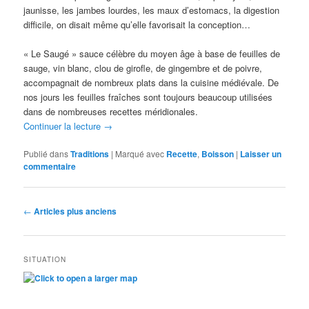
jaunisse, les jambes lourdes, les maux d’estomacs, la digestion
difficile, on disait même qu’elle favorisait la conception…
« Le Saugé » sauce célèbre du moyen âge à base de feuilles de
sauge, vin blanc, clou de girofle, de gingembre et de poivre,
accompagnait de nombreux plats dans la cuisine médiévale. De
nos jours les feuilles fraîches sont toujours beaucoup utilisées
dans de nombreuses recettes méridionales.
Continuer la lecture
→
Publié dans
Traditions
|
Marqué avec
Recette
,
Boisson
|
Laisser un
commentaire
Navigation
←
Articles plus anciens
des
articles
SITUATION