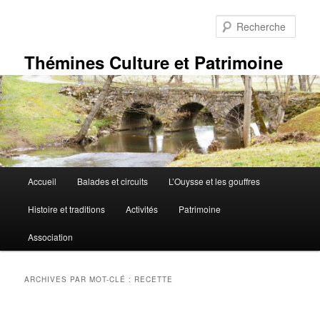
Aller
Aller
au
au
Rech
contenu
contenu
principal
secondaire
Thémines Culture et Patrimoine
Menu
Accueil
Balades et circuits
L’Ouysse et les gouffres
principal
Histoire et traditions
Activités
Patrimoine
Association
ARCHIVES PAR MOT-CLÉ :
RECETTE