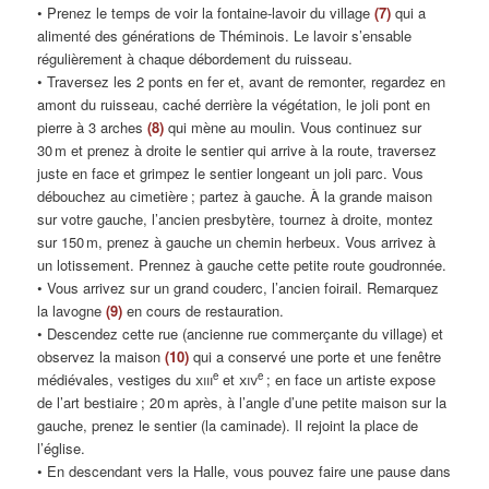
• Prenez le temps de voir la fontaine-lavoir du village
(7)
qui a
alimenté des générations de Théminois. Le lavoir s’ensable
régulièrement à chaque débordement du ruisseau.
• Traversez les 2 ponts en fer et, avant de remonter, regardez en
amont du ruisseau, caché derrière la végétation, le joli pont en
pierre à 3 arches
(8)
qui mène au moulin. Vous continuez sur
30 m et prenez à droite le sentier qui arrive à la route, traversez
juste en face et grimpez le sentier longeant un joli parc. Vous
débouchez au cimetière ; partez à gauche. À la grande maison
sur votre gauche, l’ancien presbytère, tournez à droite, montez
sur 150 m, prenez à gauche un chemin herbeux. Vous arrivez à
un lotissement. Prennez à gauche cette petite route goudronnée.
• Vous arrivez sur un grand couderc, l’ancien foirail. Remarquez
la lavogne
(9)
en cours de restauration.
• Descendez cette rue (ancienne rue commerçante du village) et
observez la maison
(10)
qui a conservé une porte et une fenêtre
e
e
médiévales, vestiges du
xiii
et
xiv
; en face un artiste expose
de l’art bestiaire ; 20 m après, à l’angle d’une petite maison sur la
gauche, prenez le sentier (la caminade). Il rejoint la place de
l’église.
• En descendant vers la Halle, vous pouvez faire une pause dans