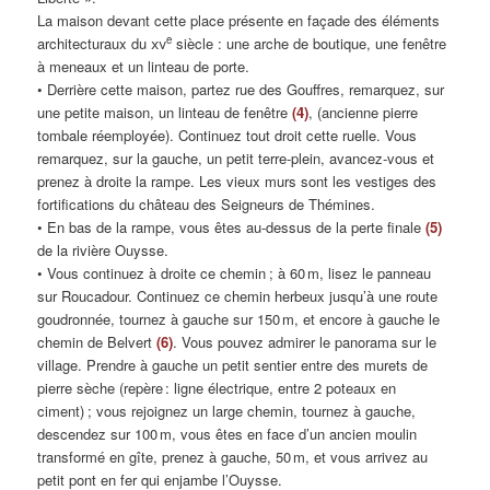
La maison devant cette place présente en façade des éléments
e
architecturaux du
xv
siècle : une arche de boutique, une fenêtre
à meneaux et un linteau de porte.
• Derrière cette maison, partez rue des Gouffres, remarquez, sur
une petite maison, un linteau de fenêtre
(4)
, (ancienne pierre
tombale réemployée). Continuez tout droit cette ruelle. Vous
remarquez, sur la gauche, un petit terre-plein, avancez-vous et
prenez à droite la rampe. Les vieux murs sont les vestiges des
fortifications du château des Seigneurs de Thémines.
• En bas de la rampe, vous êtes au-dessus de la perte finale
(5)
de la rivière Ouysse.
• Vous continuez à droite ce chemin ; à 60 m, lisez le panneau
sur Roucadour. Continuez ce chemin herbeux jusqu’à une route
goudronnée, tournez à gauche sur 150 m, et encore à gauche le
chemin de Belvert
(6)
. Vous pouvez admirer le panorama sur le
village. Prendre à gauche un petit sentier entre des murets de
pierre sèche (repère : ligne électrique, entre 2 poteaux en
ciment) ; vous rejoignez un large chemin, tournez à gauche,
descendez sur 100 m, vous êtes en face d’un ancien moulin
transformé en gîte, prenez à gauche, 50 m, et vous arrivez au
petit pont en fer qui enjambe l’Ouysse.