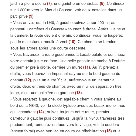
jardin à pierre sèche
(7)
, une gariotte en contrebas
(8)
. Continuez
sur 1 200 m vers le Mas du Causse, voir deux caselles dans un
parc privé
(9)
.
• Vous arrivez sur la D40, à gauche suivez-la sur 400 m ; au
panneau « carrières du Causse » tournez à droite. Après l’usine et
la carrière, la route devient chemin, continuez, vous ne louperez
pas le majestueux moulin à vent
(10)
. Ce chemin se termine
sous les arbres après une courte descente.
• Vous traversez la route goudronnée à Lacabroulate et continuez
votre chemin juste en face. Une belle gariotte se cache à l’entrée
du premier pré à droite, derrière un muret
(11)
. Au Y, prenez à
droite, vous trouvez un imposant cayrou sur le bord gauche du
chemin
(12)
, puis un autre Y ; là, arrêtez-vous un instant : à
droite, deux entrées de champs avec un mur de séparation très
large, c’est une galinière ou garenne
(13)
.
• Vous repartez à gauche, cet agréable chemin vous amène au
bord de la N840, voir la clède typique avec ses beaux monolithes
qui l’encadrent
(14)
; suivez toujours cette route, premier
carrefour à gauche puis continuez jusqu’à la N840, traversez très
prudemment, remontez en face vers le village, voir le couderc
(ancien foirail) avec son lac en cours de réhabilitation
(15)
et la