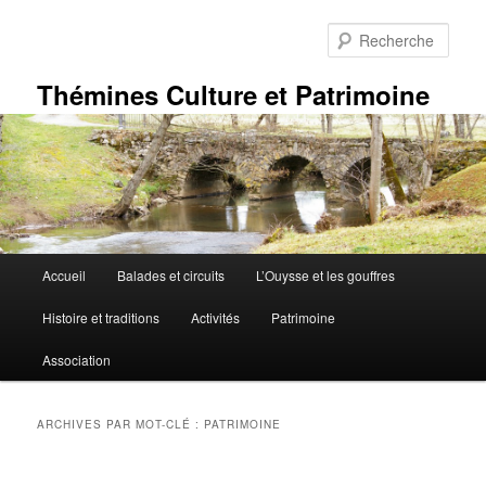
Aller
Aller
au
au
Rech
contenu
contenu
principal
secondaire
Thémines Culture et Patrimoine
Menu
Accueil
Balades et circuits
L’Ouysse et les gouffres
principal
Histoire et traditions
Activités
Patrimoine
Association
ARCHIVES PAR MOT-CLÉ :
PATRIMOINE