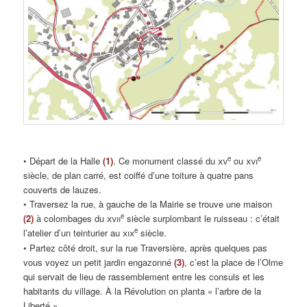
e
e
• Départ de la Halle
(1)
. Ce monument classé du
xv
ou
xvi
siècle, de plan carré, est coiffé d’une toiture à quatre pans
couverts de lauzes.
• Traversez la rue, à gauche de la Mairie se trouve une maison
e
(2)
à colombages du
xvii
siècle surplombant le ruisseau : c’était
e
l’atelier d’un teinturier au
xix
siècle.
• Partez côté droit, sur la rue Traversière, après quelques pas
vous voyez un petit jardin engazonné
(3)
, c’est la place de l’Olme
qui servait de lieu de rassemblement entre les consuls et les
habitants du village. À la Révolution on planta « l’arbre de la
Liberté ».