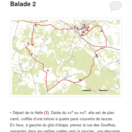
Balade 2
e
e
• Départ de la Halle
(1)
. Datée du
xv
ou
xvi
, elle est de plan
carré, coiffée d’une toiture à quatre pans couverte de lauzes.
En face, à gauche du gîte d’étape, prenez la rue des Gouffres,
serpentez dans les petites ruelles vers la gauche ; une descente