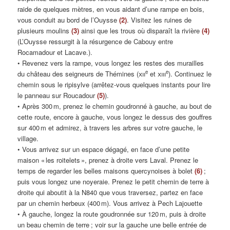
raide de quelques mètres, en vous aidant d’une rampe en bois,
vous conduit au bord de l’Ouysse
(2)
. Visitez les ruines de
plusieurs moulins
(3)
ainsi que les trous où disparaît la rivière
(4)
(L’Ouysse ressurgit à la résurgence de Cabouy entre
Rocamadour et Lacave.).
• Revenez vers la rampe, vous longez les restes des murailles
e
e
du château des seigneurs de Thémines (
xii
et
xiii
). Continuez le
chemin sous le ripisylve (arrêtez-vous quelques instants pour lire
le panneau sur Roucadour
(5)
).
• Après 300 m, prenez le chemin goudronné à gauche, au bout de
cette route, encore à gauche, vous longez le dessus des gouffres
sur 400 m et admirez, à travers les arbres sur votre gauche, le
village.
• Vous arrivez sur un espace dégagé, en face d’une petite
maison « les roitelets », prenez à droite vers Laval. Prenez le
temps de regarder les belles maisons quercynoises à bolet
(6)
;
puis vous longez une noyeraie. Prenez le petit chemin de terre à
droite qui aboutit à la N840 que vous traversez, partez en face
par un chemin herbeux (400 m). Vous arrivez à Pech Lajouette
• À gauche, longez la route goudronnée sur 120 m, puis à droite
un beau chemin de terre ; voir sur la gauche une belle entrée de