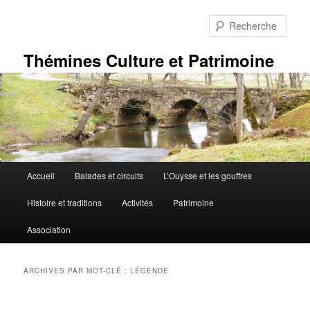
Aller
Aller
au
au
Rech
contenu
contenu
principal
secondaire
Thémines Culture et Patrimoine
Menu
Accueil
Balades et circuits
L’Ouysse et les gouffres
principal
Histoire et traditions
Activités
Patrimoine
Association
ARCHIVES PAR MOT-CLÉ :
LÉGENDE